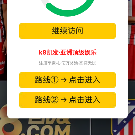
k8凯发·亚洲顶级娱乐
注册享豪礼·亿万奖池·高额无忧